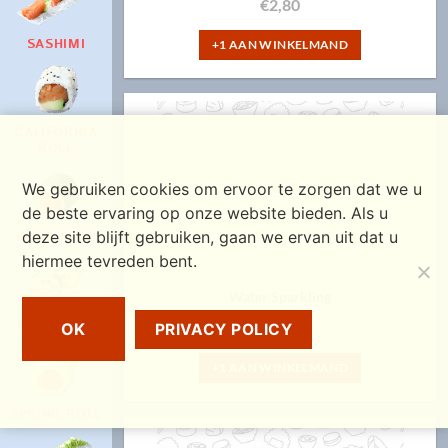
€
2,80
SASHIMI
+1 AAN WINKELMAND
CALIFORNIA
ROLL
We gebruiken cookies om ervoor te zorgen dat we u
de beste ervaring op onze website bieden. Als u
deze site blijft gebruiken, gaan we ervan uit dat u
HOSO MAKI
hiermee tevreden bent.
Water Sparkling
FUTO MAKI
€
2,80
OK
PRIVACY POLICY
+1 AAN WINKELMAND
SPRING ROLL