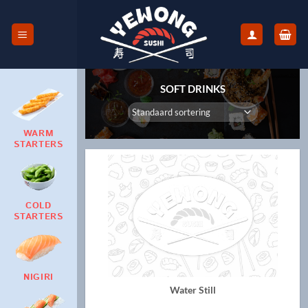
Skip
to
content
SOFT DRINKS
WARM
STARTERS
COLD
STARTERS
NIGIRI
Water Still